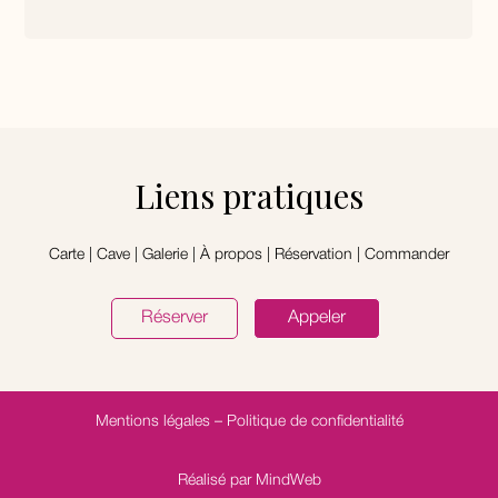
Liens pratiques
Carte
|
Cave
|
Galerie
|
À propos
|
Réservation
|
Commander
Réserver
Appeler
Mentions légales
–
Politique de confidentialité
Réalisé par MindWeb