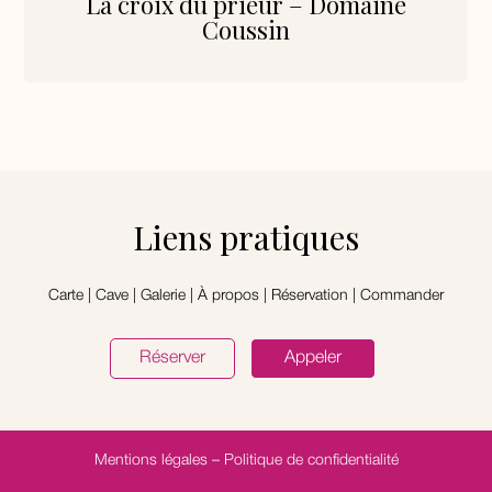
La croix du prieur – Domaine
Coussin
Liens pratiques
Carte
|
Cave
|
Galerie
|
À propos
|
Réservation
|
Commander
Réserver
Appeler
Mentions légales
–
Politique de confidentialité